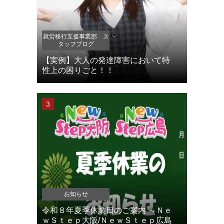
就労移行支援事業部 ス
タッフブログ
【実例】大人の発達障害において特
性上の困りごと！！
お知らせ
令和８年夏季休業日のご案内 ～Ｎｅ
ｗＳｔｅｐ大阪/ＮｅｗＳｔｅｐ広島