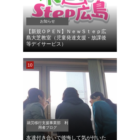
お知らせ
【新規ＯＰＥＮ】ＮｅｗＳｔｅｐ広
島大芝教室（児童発達支援・放課後
等デイサービス）
就労移行支援事業部 利
用者ブログ
友達付き合いで後悔して気が付いた