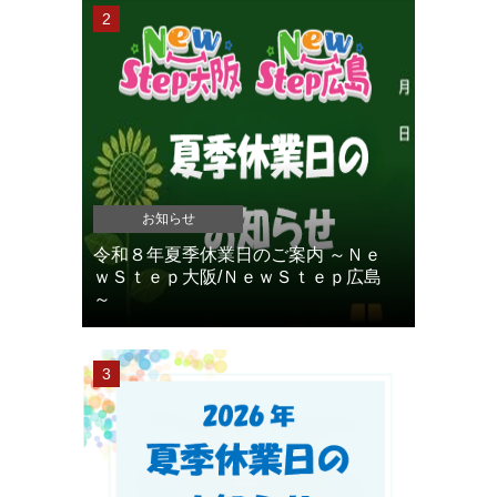
お知らせ
令和８年夏季休業日のご案内 ～Ｎｅ
ｗＳｔｅｐ大阪/ＮｅｗＳｔｅｐ広島
～