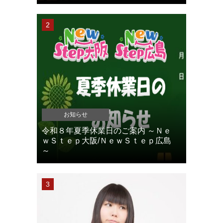
お知らせ
令和８年夏季休業日のご案内 ～Ｎｅ
ｗＳｔｅｐ大阪/ＮｅｗＳｔｅｐ広島
～