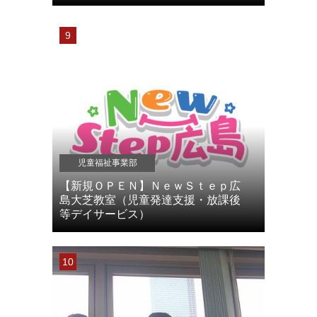
児童福祉事業部
【新規ＯＰＥＮ】ＮｅｗＳｔｅｐ広
島大芝教室（児童発達支援・放課後
等デイサービス）