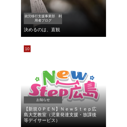
就労移行支援事業部 利
用者ブログ
決めるのは、直観
お知らせ
【新規ＯＰＥＮ】ＮｅｗＳｔｅｐ広
島大芝教室（児童発達支援・放課後
等デイサービス）