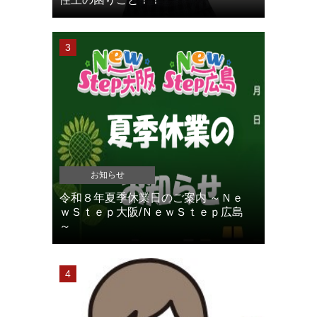
お知らせ
令和８年夏季休業日のご案内 ～Ｎｅ
ｗＳｔｅｐ大阪/ＮｅｗＳｔｅｐ広島
～