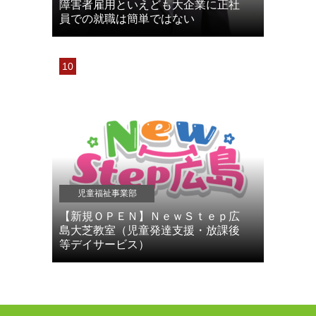
障害者雇用といえども大企業に正社
員での就職は簡単ではない
児童福祉事業部
【新規ＯＰＥＮ】ＮｅｗＳｔｅｐ広
島大芝教室（児童発達支援・放課後
等デイサービス）