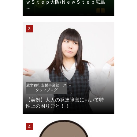
ｗＳｔｅｐ大阪/ＮｅｗＳｔｅｐ広島
～
就労移行支援事業部 ス
タッフブログ
【実例】大人の発達障害において特
性上の困りごと！！